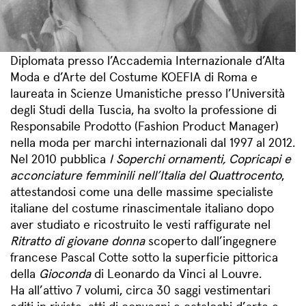
Diplomata presso l’Accademia Internazionale d’Alta
Moda e d’Arte del Costume KOEFIA di Roma e
laureata in Scienze Umanistiche presso l’Università
degli Studi della Tuscia, ha svolto la professione di
Responsabile Prodotto (Fashion Product Manager)
nella moda per marchi internazionali dal 1997 al 2012.
Nel 2010 pubblica
I Soperchi ornamenti, Copricapi e
acconciature femminili nell’Italia del Quattrocento
,
attestandosi come una delle massime specialiste
italiane del costume rinascimentale italiano dopo
aver studiato e ricostruito le vesti raffigurate nel
Ritratto di giovane donna
scoperto dall’ingegnere
francese Pascal Cotte sotto la superficie pittorica
della
Gioconda
di Leonardo da Vinci al Louvre.
Ha all’attivo 7 volumi, circa 30 saggi vestimentari
editi in riviste, atti di convegni e cataloghi d’arte e