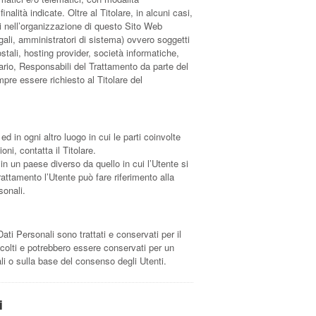
nalità indicate. Oltre al Titolare, in alcuni casi,
ti nell’organizzazione di questo Sito Web
ali, amministratori di sistema) ovvero soggetti
postali, hosting provider, società informatiche,
io, Responsabili del Trattamento da parte del
pre essere richiesto al Titolare del
ed in ogni altro luogo in cui le parti coinvolte
oni, contatta il Titolare.
 in un paese diverso da quello in cui l’Utente si
trattamento l’Utente può fare riferimento alla
sonali.
i Personali sono trattati e conservati per il
accolti e potrebbero essere conservati per un
li o sulla base del consenso degli Utenti.
i