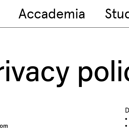
Accademia
Stu
rivacy poli
D
com