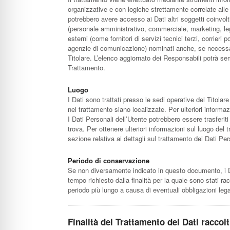
organizzative e con logiche strettamente correlate alle fi
potrebbero avere accesso ai Dati altri soggetti coinvol
(personale amministrativo, commerciale, marketing, leg
esterni (come fornitori di servizi tecnici terzi, corrieri 
agenzie di comunicazione) nominati anche, se necessar
Titolare. L’elenco aggiornato dei Responsabili potrà sem
Trattamento.
Luogo
I Dati sono trattati presso le sedi operative del Titolare 
nel trattamento siano localizzate. Per ulteriori informazi
I Dati Personali dell’Utente potrebbero essere trasferiti
trova. Per ottenere ulteriori informazioni sul luogo del 
sezione relativa ai dettagli sul trattamento dei Dati Per
Periodo di conservazione
Se non diversamente indicato in questo documento, i Dat
tempo richiesto dalla finalità per la quale sono stati r
periodo più lungo a causa di eventuali obbligazioni lega
Finalità del Trattamento dei Dati raccolt