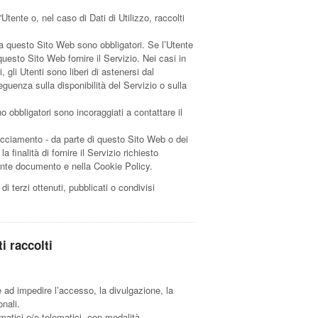
Utente o, nel caso di Dati di Utilizzo, raccolti
 da questo Sito Web sono obbligatori. Se l’Utente
questo Sito Web fornire il Servizio. Nei casi in
 gli Utenti sono liberi di astenersi dal
uenza sulla disponibilità del Servizio o sulla
 obbligatori sono incoraggiati a contattare il
tracciamento - da parte di questo Sito Web o dei
la finalità di fornire il Servizio richiesto
resente documento e nella Cookie Policy.
i terzi ottenuti, pubblicati o condivisi
i raccolti
e ad impedire l’accesso, la divulgazione, la
nali.
matici e/o telematici, con modalità