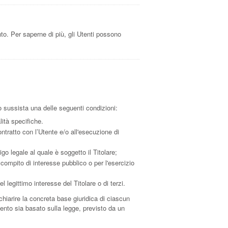
to. Per saperne di più, gli Utenti possono
aso sussista una delle seguenti condizioni:
lità specifiche.
ntratto con l’Utente e/o all'esecuzione di
go legale al quale è soggetto il Titolare;
 compito di interesse pubblico o per l'esercizio
 legittimo interesse del Titolare o di terzi.
hiarire la concreta base giuridica di ciascun
amento sia basato sulla legge, previsto da un