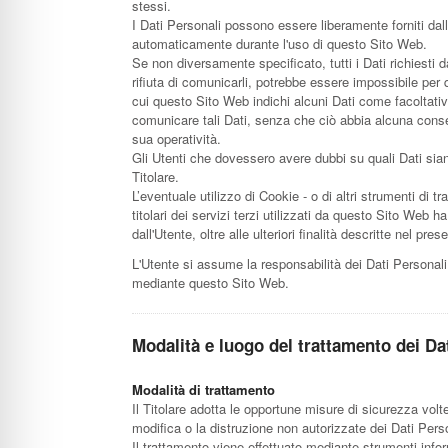
stessi.
I Dati Personali possono essere liberamente forniti dall'
automaticamente durante l'uso di questo Sito Web.
Se non diversamente specificato, tutti i Dati richiesti
rifiuta di comunicarli, potrebbe essere impossibile per 
cui questo Sito Web indichi alcuni Dati come facoltativi,
comunicare tali Dati, senza che ciò abbia alcuna conseg
sua operatività.
Gli Utenti che dovessero avere dubbi su quali Dati siano
Titolare.
L’eventuale utilizzo di Cookie - o di altri strumenti di 
titolari dei servizi terzi utilizzati da questo Sito Web ha 
dall'Utente, oltre alle ulteriori finalità descritte nel p
L'Utente si assume la responsabilità dei Dati Personali d
mediante questo Sito Web.
Modalità e luogo del trattamento dei Dat
Modalità di trattamento
Il Titolare adotta le opportune misure di sicurezza volt
modifica o la distruzione non autorizzate dei Dati Perso
Il trattamento viene effettuato mediante strumenti infor