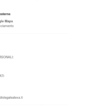
esterne
gle Maps
acciamento
RSONALI:
ATI
iolegalealexa.it