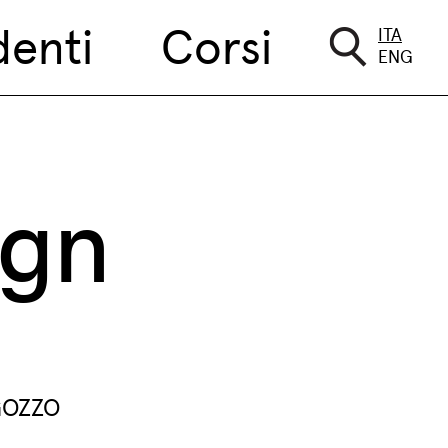
denti
Corsi
ITA
ENG
ign
OGOZZO