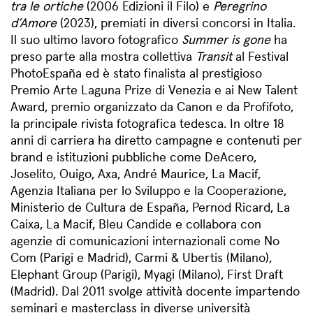
tra le ortiche
(2006 Edizioni il Filo) e
Peregrino
d’Amore
(2023), premiati in diversi concorsi in Italia.
Il suo ultimo lavoro fotografico
Summer is gone
ha
preso parte alla mostra collettiva
Transit
al Festival
PhotoEspaña ed è stato finalista al prestigioso
Premio Arte Laguna Prize di Venezia e ai New Talent
Award, premio organizzato da Canon e da Profifoto,
la principale rivista fotografica tedesca. In oltre 18
anni di carriera ha diretto campagne e contenuti per
brand e istituzioni pubbliche come DeAcero,
Joselito, Ouigo, Axa, André Maurice, La Macif,
Agenzia Italiana per lo Sviluppo e la Cooperazione,
Ministerio de Cultura de España, Pernod Ricard, La
Caixa, La Macif, Bleu Candide e collabora con
agenzie di comunicazioni internazionali come No
Com (Parigi e Madrid), Carmi & Ubertis (Milano),
Elephant Group (Parigi), Myagi (Milano), First Draft
(Madrid). Dal 2011 svolge attività docente impartendo
seminari e masterclass in diverse università