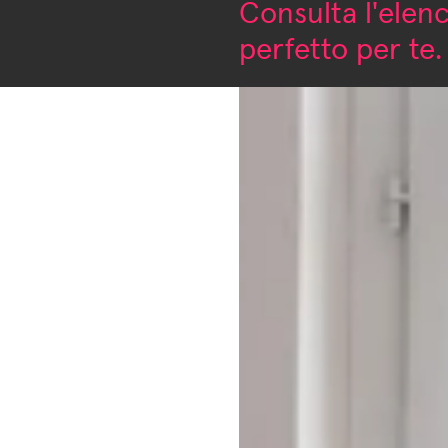
Consulta l'elenc
perfetto per te.