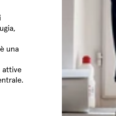
i
ugia,
 è una
 attive
entrale.