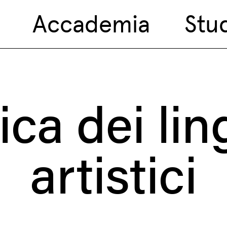
Accademia
Stu
ica dei li
artistici