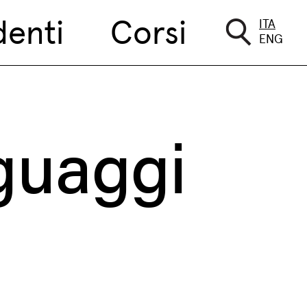
denti
Corsi
ITA
ENG
nguaggi