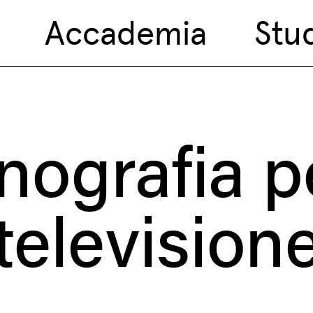
Accademia
Stu
nografia pe
television