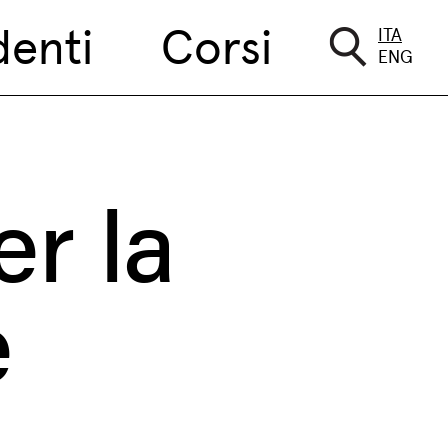
denti
Corsi
ITA
ENG
r la
e