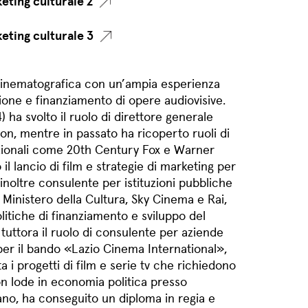
eting culturale 2
eting culturale 3
 cinematografica con un’ampia esperienza
zione e finanziamento di opere audiovisive.
a svolto il ruolo di direttore generale
n, mentre in passato ha ricoperto ruoli di
azionali come 20th Century Fox e Warner
o il lancio di film e strategie di marketing per
o inoltre consulente per istituzioni pubbliche
il Ministero della Cultura, Sky Cinema e Rai,
litiche di finanziamento e sviluppo del
 tuttora il ruolo di consulente per aziende
per il bando «Lazio Cinema International»,
ta i progetti di film e serie tv che richiedono
n lode in economia politica presso
lano, ha conseguito un diploma in regia e