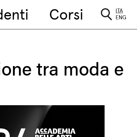
denti
Corsi
ITA
ENG
zione tra moda e