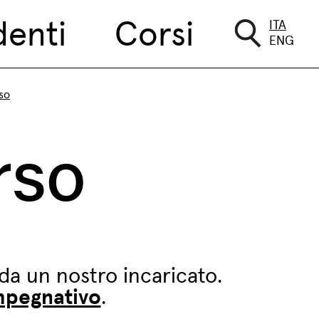
denti
Corsi
ITA
ENG
rso
orso
da un nostro incaricato.
impegnativo
.