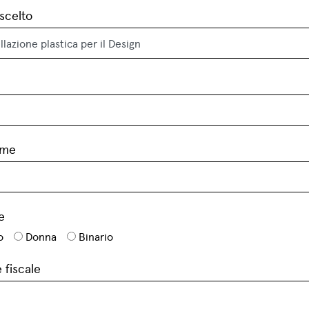
scelto
ome
e
o
Donna
Binario
 fiscale