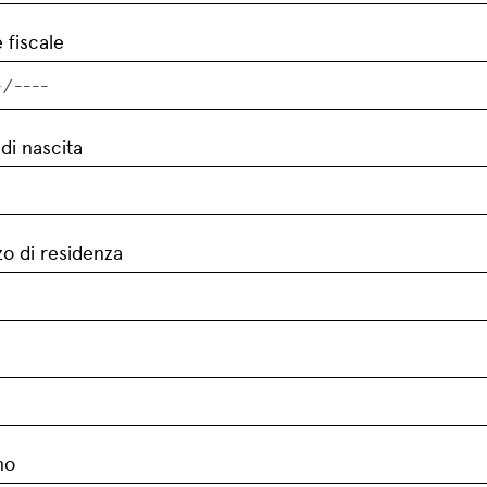
 fiscale
di nascita
zo di residenza
no