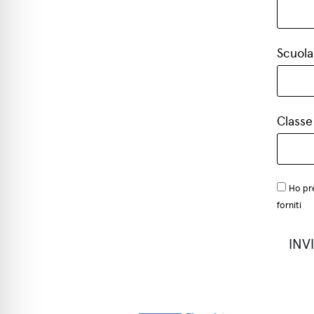
Scuola
Classe
Ho pre
forniti