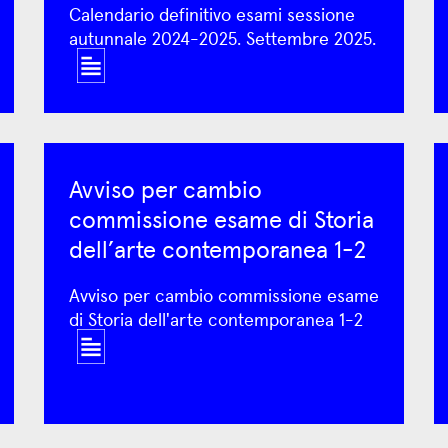
Calendario definitivo esami sessione
autunnale 2024-2025. Settembre 2025.
Avviso per cambio
commissione esame di Storia
dell’arte contemporanea 1-2
Avviso per cambio commissione esame
di Storia dell'arte contemporanea 1-2