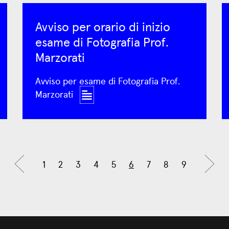
Avviso per orario di inizio
esame di Fotografia Prof.
Marzorati
Avviso per esame di Fotografia Prof.
Marzorati
1
2
3
4
5
6
7
8
9