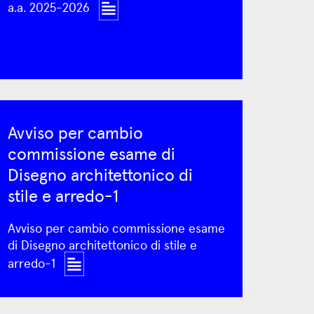
a.a. 2025-2026
Avviso per cambio
commissione esame di
Disegno architettonico di
stile e arredo-1
Avviso per cambio commissione esame
di Disegno architettonico di stile e
arredo-1