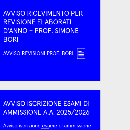
AVVISO RICEVIMENTO PER
REVISIONE ELABORATI
D’ANNO – PROF. SIMONE
BORI
AVVISO REVISIONI PROF. BORI
AVVISO ISCRIZIONE ESAMI DI
AMMISSIONE A.A. 2025/2026
Avviso iscrizione esame di ammissione