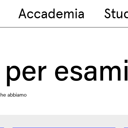
Accademia
Stu
 per esami
o che abbiamo