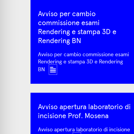
Avviso per cambio
commissione esami
Rendering e stampa 3D e
Rendering BN
Avviso per cambio commissione esami
Rendering e stampa 3D e Rendering
BN
Avviso apertura laboratorio di
incisione Prof. Mosena
Avviso apertura laboratorio di incisione