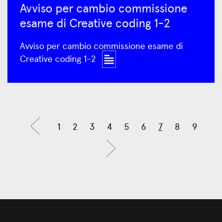
Avviso per cambio commissione
esame di Creative coding 1-2
Avviso per cambio commissione esame di
Creative coding 1-2
1
2
3
4
5
6
7
8
9