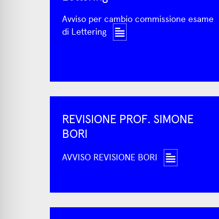
Avviso per cambio commissione esame
di Lettering
REVISIONE PROF. SIMONE
BORI
AVVISO REVISIONE BORI