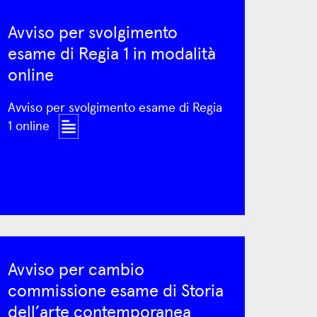
Avviso per svolgimento
esame di Regia 1 in modalità
online
Avviso per svolgimento esame di Regia
1 online
Avviso per cambio
commissione esame di Storia
dell’arte contemporanea