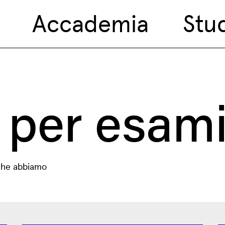
Accademia
Stu
 per esami
o che abbiamo