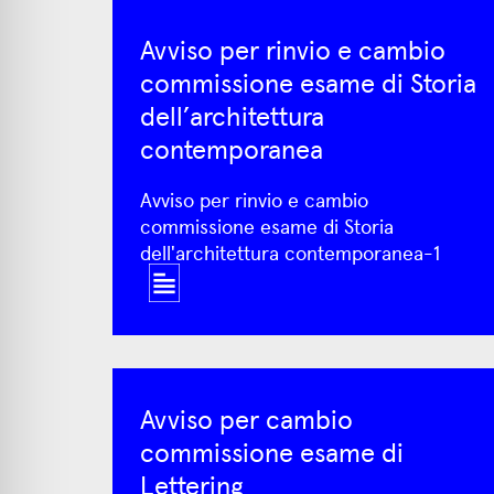
Avviso per rinvio e cambio
commissione esame di Storia
dell’architettura
contemporanea
Avviso per rinvio e cambio
commissione esame di Storia
dell'architettura contemporanea-1
Avviso per cambio
commissione esame di
Lettering