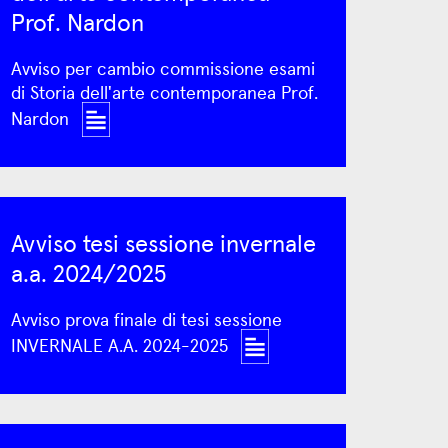
Prof. Nardon
Avviso per cambio commissione esami
di Storia dell'arte contemporanea Prof.
Nardon
Avviso tesi sessione invernale
a.a. 2024/2025
Avviso prova finale di tesi sessione
INVERNALE A.A. 2024-2025